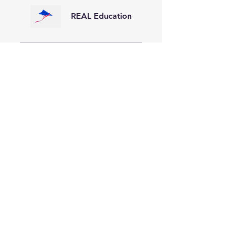
REAL Education
Precio
3 planes disponibles, Los
precios varían
Compartir
Únete